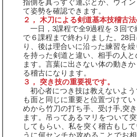
指側を真っすぐ運ぶとか、ウイン
て姿勢を確認できます。
２， 木刀による剣道基本技稽古
一日，3課程で全9過程を３回で
で６課程まで終わりました。28日
り、後は理合いに沿った練習を繰
を持った剣道と違い、相手の人と
ます。言葉に出さない体の動きか
る稽古になります。
３， 突き技の重要視です。
初心者につき技は教えないよう
も面と同じに重要と位置づけてい
めから竹刀の打ち手、受け手,突
ます。吊ってあるマリをついて突
してもらい、私を突く稽古もして
うに何センチか攻めることでお相